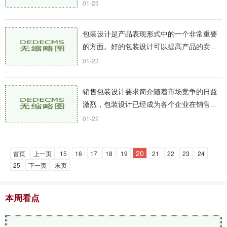
加注重产品的包装设计。好的包装设计不仅
01-23
可以吸引消费者的眼球，提升品牌价值，还
能为消费者
包装设计是产品表现形式中的一个非常重要
的方面。好的包装设计可以提高产品的卖点
和竞争力。一件产品的成功与否，除了产品
01-23
本身的质量和功能外，还与包装设计有很大
关系。我们
销售包装设计要求简介随着市场竞争的日益
激烈，包装设计已经成为各个企业在销售和
营销过程中不可或缺的重要环节之一。在市
01-22
场上，消费者在选择产品时往往会受到包装
的影响，而
20
首页
上一页
15
16
17
18
19
21
22
23
24
25
下一页
末页
本周看点