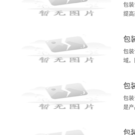
包装
提高
成为
包
包装
域。
性化
包
包装
是产
够让
包