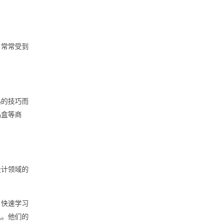
，常常受到
熟的技巧而
品盒等商
设计领域的
，快速学习
色。他们的